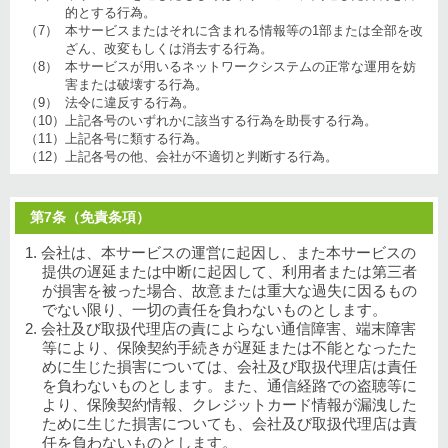
的とする行為。
（7）
本サービスまたはそれに含まれる情報等の1部または全部を改
ざん、改変もしくは消去する行為。
（8）
本サービスが用いるネットワークシステムの正常な運用を妨
害または破壊する行為。
（9）
法令に違反する行為。
（10）
上記各号のいずれかに該当する行為を助長する行為。
（11）
上記各号に類する行為。
（12）
上記各号の他、会社が不適切と判断する行為。
第7条（免責条項）
1. 会社は、本サービスの運営に起因し、また本サービスの
提供の遅延または中断に起因して、利用者または第三者
が損害を被った場合、故意または重大な過失に因るもの
でない限り、一切の責任を負わないものとします。
2. 会社及び取扱代理店の責によらない通信障害、端末障害
等により、保険契約手続きが遅延または不能となったた
めに生じた損害については、会社及び取扱代理店は責任
を負わないものとします。また、通信経路での盗聴等に
より、保険契約情報、クレジットカード情報が漏洩した
ために生じた損害についても、会社及び取扱代理店は責
任を負わないものとします。