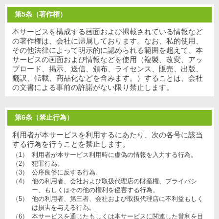
第5条（著作権）
本サービスを構成する画面および掲載されている情報など
の著作権は、会社に帰属しております。なお、私的使用、
その他法律によって明示的に認められる範囲を超えて、本
サービスの画面および情報などを使用（複製、改変、アッ
プロード、掲示、送信、頒布、ライセンス、販売、出版、
翻訳、転載、商品化などを含みます。）することは、会社
の文書による事前の許諾がない限り禁止します。
第6条（禁止行為）
利用者が本サービスを利用するにあたり、次の各号に該当
する行為を行うことを禁止します。
（1）
利用者が本サービス利用時に虚偽の情報を入力する行為。
（2）
犯罪行為。
（3）
公序良俗に反する行為。
（4）
他の利用者、会社および取扱代理店の財産権、プライバシ
ー、もしくはその他の権利を侵害する行為。
（5）
他の利用者、第三者、会社および取扱代理店に不利益もしく
は損害を与える行為。
（6）
本サービスを通じたもしくは本サービスに関連した営利を目